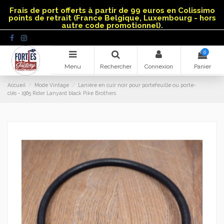
Panneau de gestion des cookies
Frais de port offerts à partir de 99 euros en Colissimo
points de retrait (France Belgique, Luxembourg - hors
autre code promotionnel).
0
Menu
Rechercher
Connexion
Panier
Accueil
Mode Vintage
Lanière en cuir noir pour portefeuille ou porte-
clés - 1965 Rider Lanyard black Pike Brothers