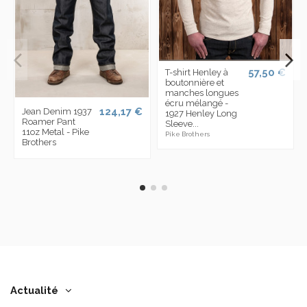
57,50 €
T-shirt Henley à
boutonnière et
manches longues
écru mélangé -
124,17 €
Jean Denim 1937
1927 Henley Long
Roamer Pant
Sleeve...
11oz Metal - Pike
Pike Brothers
Brothers
Actualité