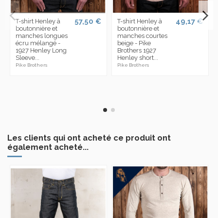
57,50 €
49,17 €
T-shirt Henley à
T-shirt Henley à
boutonnière et
boutonnière et
manches longues
manches courtes
écru mélangé -
beige - Pike
1927 Henley Long
Brothers 1927
Sleeve...
Henley short...
Pike Brothers
Pike Brothers
Les clients qui ont acheté ce produit ont
également acheté...