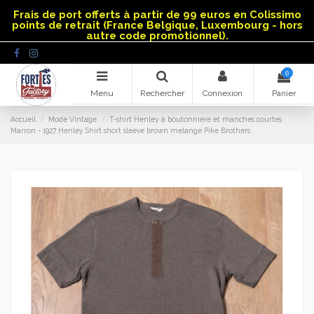
Panneau de gestion des cookies
Frais de port offerts à partir de 99 euros en Colissimo
points de retrait (France Belgique, Luxembourg - hors
autre code promotionnel).
0
Menu
Rechercher
Connexion
Panier
Accueil
Mode Vintage
T-shirt Henley à boutonnière et manches courtes
Marron - 1927 Henley Shirt short sleeve brown melange Pike Brothers