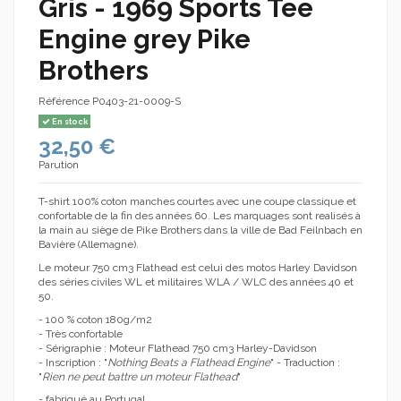
Gris - 1969 Sports Tee
Engine grey Pike
Brothers
Référence
P0403-21-0009-S
En stock
32,50 €
Parution
T-shirt 100% coton manches courtes avec une coupe classique et
confortable de la fin des années 60. Les marquages sont realisés à
la main au siège de Pike Brothers dans la ville de Bad Feilnbach en
Bavière (Allemagne).
Le moteur 750 cm3 Flathead est celui des motos Harley Davidson
des séries civiles WL et militaires WLA / WLC des années 40 et
50.
- 100 % coton 180g/m2
- Très confortable
- Sérigraphie : Moteur Flathead 750 cm3 Harley-Davidson
- Inscription : "
Nothing Beats a Flathead Engine
" - Traduction :
"
Rien ne peut battre un moteur Flathead
"
- fabriqué au Portugal