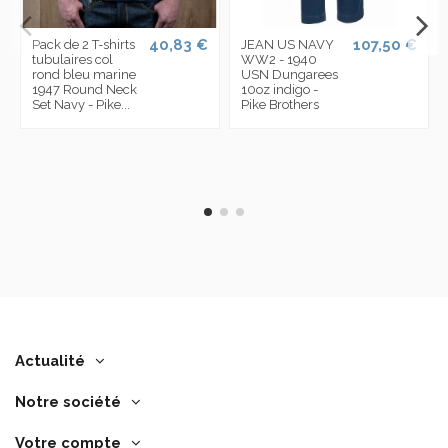
40,83 €
107,50 €
Pack de 2 T-shirts
JEAN US NAVY
tubulaires col
WW2 - 1940
rond bleu marine
USN Dungarees
1947 Round Neck
10oz indigo -
Set Navy - Pike...
Pike Brothers
Actualité
Notre société
Votre compte