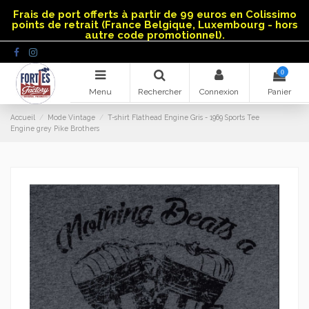
Panneau de gestion des cookies
Frais de port offerts à partir de 99 euros en Colissimo
points de retrait (France Belgique, Luxembourg - hors
autre code promotionnel).
0
Menu
Rechercher
Connexion
Panier
Accueil
Mode Vintage
T-shirt Flathead Engine Gris - 1969 Sports Tee
Engine grey Pike Brothers