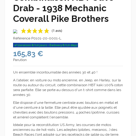
Drab - 1938 Mechanic
Coverall Pike Brothers
Référence
P0101-20-0001-L
Livraison 8/10 jours - Delivery 8/10 days
165,83 €
Parution
Un ensemble incontournable des années 30 et 40 !
A l'atelier, en voiture ou moto ancienne, en Jeep, en Harley, sur la
(1 avis)
route ou autour du circuit, cette combinaison HBT kaki 100% coton
sera parfaite. Elle se porte au dessus d'un t-shirt comme dans les
années 30.
Elle dispose d'une fermeture centrale avec boutons en métal et
d'une ceinture à la taille. Elle peut être ajustée aux poignets et
chevilles avec des boutons pressions. 4 poches (poitrine, cuisses
et arrière) complètent l'ensemble.
Idéale pour la reconstitution US Army, les courses de motos
anciennes ou de hot-rods. Les adeptes (pilotes, mecanos,..) des
Beach Races l'ont adopté sur les racetracks de sable ou de terre.