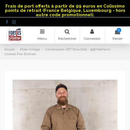
Panneau de gestion des cookies
Frais de port offerts à partir de 99 euros en Colissimo
points de retrait (France Belgique, Luxembourg - hors
autre code promotionnel).
0
Menu
Rechercher
Connexion
Panier
Accueil
Mode Vintage
Combinaison HBT Olive Drab - 1938 Mechanic
Coverall Pike Brothers