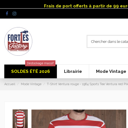
Panneau de gestion des cookies
Frais de port offerts à partir de 99 e
Déstockage massif
SOLDES ÉTÉ 2026
Librairie
Mode Vintage
Accueil
Mode Vintage
T-Shirt Ventura rouge - 1964 Sports Tee Ventura red Pi