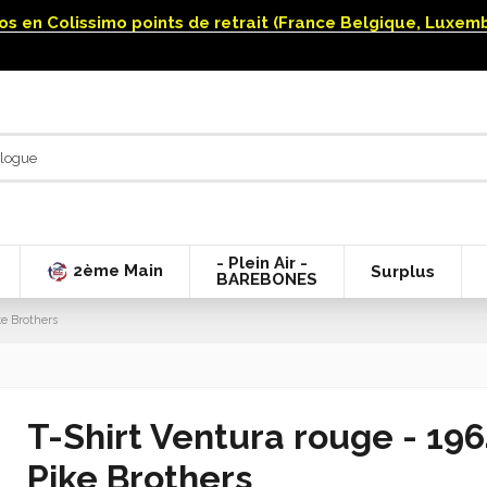
uros en Colissimo points de retrait (France Belgique, Luxe
- Plein Air -
2ème Main
Surplus
BAREBONES
ke Brothers
T-Shirt Ventura rouge - 19
Pike Brothers