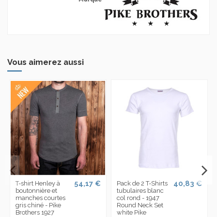
Vous aimerez aussi
54,17 €
40,83 €
T-shirt Henley à
Pack de 2 T-Shirts
boutonnière et
tubulaires blanc
manches courtes
col rond - 1947
gris chiné - Pike
Round Neck Set
Brothers 1927
white Pike