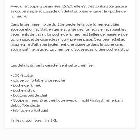
Avec une coupe type années 30/40, elle est très confortable grâce à
sa coupe ample et possède un détail supplémentaire : la «poche de
fumeur».
Dans la première moitié du 20e siècle, le fait de fumer était bien
accepté et on facilitait en général la vie des fumeurs en adaptant les
vêtements de travail. La poche de fumeur est taillée de manière à ce
qu'un paquet de cigarettes mou y prenne place. Cela permettait au
propriétaire d'attraper facilement une cigarette dans la poche sans
avoir à sortir le paquet. La chemise, dispose aussi d'une poche à stylo.
Les détails suivants caractérisent cette chemise :
- 100 % coton
- coupe confortable type regular
- poche de fumeur
- poche à stylo
- boutons oeil de chat
- Coupe années 30 authentique avec un motif (wabash) américain
début XXe siècle
- fabriqué au Portugal
Tailles disponibles : S à 2XL.