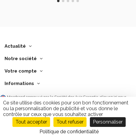
Actualité
Notre société
Votre compte
Informations
Marchand approuvé par la Société des Avis Garantis,
cliquez ici pour
vérifier
.
Ce site utilise des cookies pour son bon fonctionnement
ou la personnalisation de publicité et vous donne le
contrôle sur ceux que vous souhaitez activer
Tout accepter
Tout refuser
Personnaliser
Ajouter au panier
9.7
/10
2843 avis
Politique de confidentialité