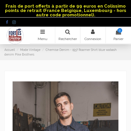
Panneau de gestion des cookies
Frais de port offerts à partir de 99 euros en Colissimo
points de retrait (France Belgique, Luxembourg - hors
autre code promotionnel).
0
Menu
Rechercher
Connexion
Panier
Accueil
Mode Vintage
Chemise Denim - 1937 Roamer Shirt blue wabash
denim Pike Brothers