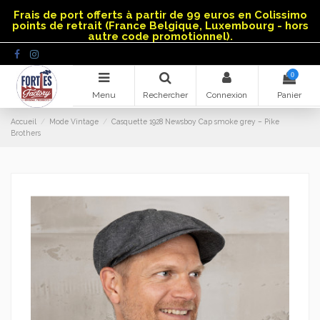
Panneau de gestion des cookies
Frais de port offerts à partir de 99 euros en Colissimo
points de retrait (France Belgique, Luxembourg - hors
autre code promotionnel).
0
Menu
Rechercher
Connexion
Panier
Accueil
Mode Vintage
Casquette 1928 Newsboy Cap smoke grey – Pike
Brothers