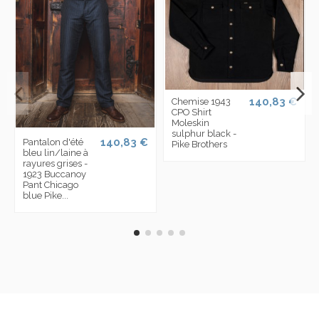
140,83 €
Chemise 1943
CPO Shirt
Moleskin
sulphur black -
140,83 €
Pantalon d'été
Pike Brothers
bleu lin/laine à
rayures grises -
1923 Buccanoy
Pant Chicago
blue Pike...