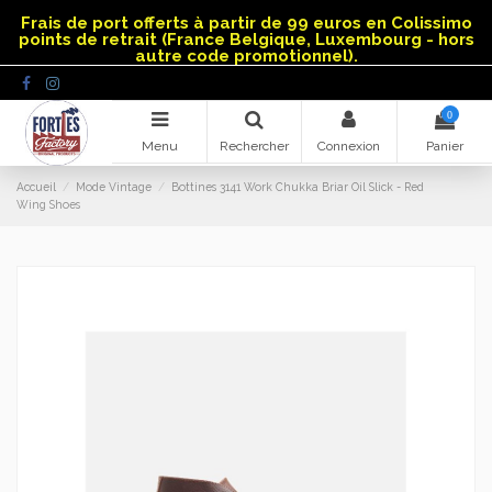
Panneau de gestion des cookies
Frais de port offerts à partir de 99 euros en Colissimo
points de retrait (France Belgique, Luxembourg - hors
autre code promotionnel).
0
Menu
Rechercher
Connexion
Panier
Accueil
Mode Vintage
Bottines 3141 Work Chukka Briar Oil Slick - Red
Wing Shoes