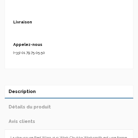
Livraison
Appelez-nous
(+33) 01.79.75.05.50
Description
Détails du produit
Avis clients
La chaussure Red Wing 3141 Work Chukka Worksmith est une forme