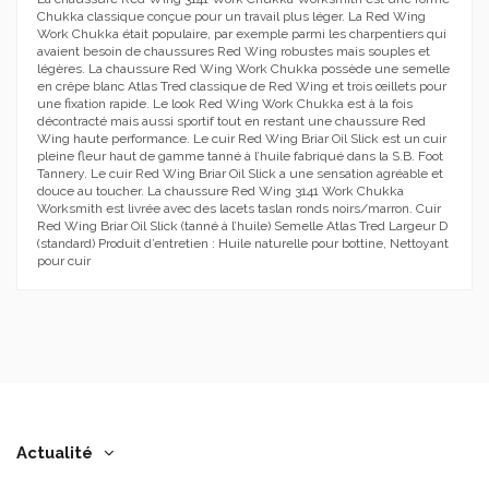
Chukka classique conçue pour un travail plus léger. La Red Wing
Work Chukka était populaire, par exemple parmi les charpentiers qui
avaient besoin de chaussures Red Wing robustes mais souples et
légères. La chaussure Red Wing Work Chukka possède une semelle
en crêpe blanc Atlas Tred classique de Red Wing et trois œillets pour
une fixation rapide. Le look Red Wing Work Chukka est à la fois
décontracté mais aussi sportif tout en restant une chaussure Red
Wing haute performance. Le cuir Red Wing Briar Oil Slick est un cuir
pleine fleur haut de gamme tanné à l’huile fabriqué dans la S.B. Foot
Tannery. Le cuir Red Wing Briar Oil Slick a une sensation agréable et
douce au toucher. La chaussure Red Wing 3141 Work Chukka
Worksmith est livrée avec des lacets taslan ronds noirs/marron. Cuir
Red Wing Briar Oil Slick (tanné à l’huile) Semelle Atlas Tred Largeur D
(standard) Produit d’entretien : Huile naturelle pour bottine, Nettoyant
pour cuir
Actualité