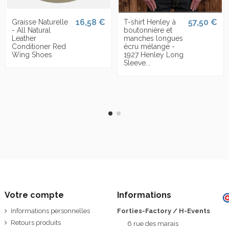
16,58 €
57,50 €
Graisse Naturelle
T-shirt Henley à
- All Natural
boutonnière et
Leather
manches longues
Conditioner Red
écru mélangé -
Wing Shoes
1927 Henley Long
Sleeve...
Votre compte
Informations
Informations personnelles
Forties-Factory / H-Events
Retours produits
6 rue des marais