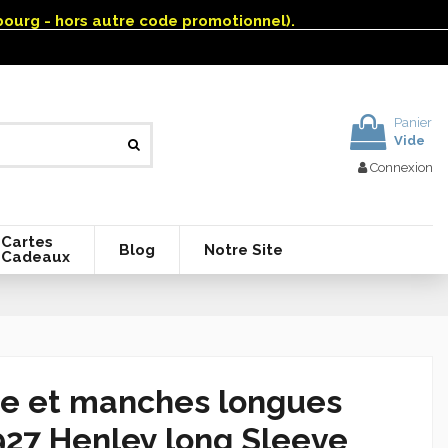
mbourg - hors autre code promotionnel).
Panier
Vide
Connexion
Cartes
Blog
Notre Site
Cadeaux
re et manches longues
1927 Henley long Sleeve