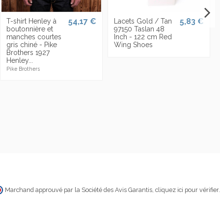
54,17 €
5,83 €
T-shirt Henley à
Lacets Gold / Tan
boutonnière et
97150 Taslan 48
manches courtes
Inch - 122 cm Red
gris chiné - Pike
Wing Shoes
Brothers 1927
Henley...
Pike Brothers
Marchand approuvé par la Société des Avis Garantis,
cliquez ici pour vérifier
.