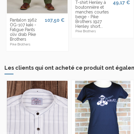
49,17 €
T-shirt Henley à
boutonnière et
manches courtes
beige - Pike
107,50 €
Pantalon 1962
Brothers 1927
OG-107 kaki -
Henley short...
Fatigue Pants
Pike Brothers
oliv drab Pike
Brothers
Pike Brothers
Les clients qui ont acheté ce produit ont égale