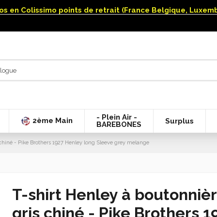
uros en Colissimo points de retrait (France Belgique, Luxe
- Plein Air -
2ème Main
Surplus
BAREBONES
chiné - Pike Brothers 1927 Henley long Sleeve grey melange
T-shirt Henley à boutonniè
gris chiné - Pike Brothers 