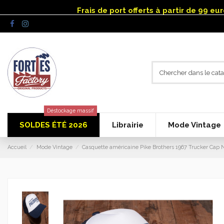
Panneau de gestion des cookies
Frais de port offerts à partir de 99 e
Déstockage massif
SOLDES ÉTÉ 2026
Librairie
Mode Vintage
Accueil
Mode Vintage
Casquette américaine Pike Brothers 1967 Trucker Cap 