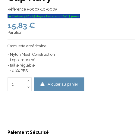
Référence
P0603-16-0005
Delivery 10/15 days - Livraison 10/15 jours
15,83 €
Parution
Casquette américaine
- Nylon Mesh Construction
- Logo imprimé
- taille réglable
- 100% PES
Ajouter au panier
Paiement Sécurisé