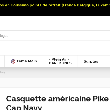
uros en Colissimo points de retrait (France Belgique, Luxe
- Plein Air -
2ème Main
Surplus
BAREBONES
Navy
Casquette américaine Pike
Cap Navy