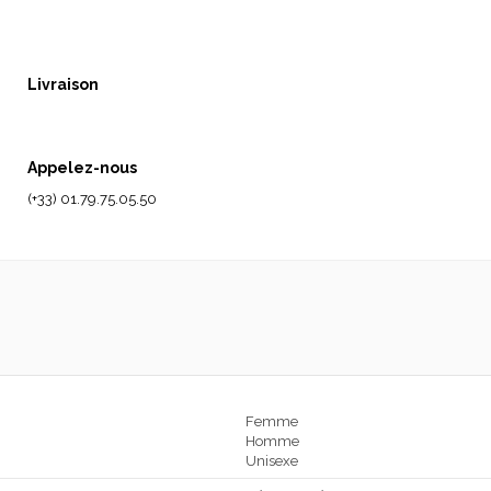
Livraison
Appelez-nous
(+33) 01.79.75.05.50
Femme
Homme
Unisexe