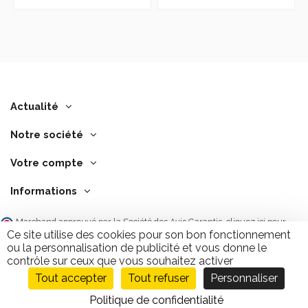
Actualité
Notre société
Votre compte
Informations
Marchand approuvé par la Société des Avis Garantis,
cliquez ici pour
vérifier
.
Ce site utilise des cookies pour son bon fonctionnement
ou la personnalisation de publicité et vous donne le
contrôle sur ceux que vous souhaitez activer
Tout accepter
Tout refuser
Personnaliser
Ajouter au panier
9.7
/10
2846 avis
Politique de confidentialité