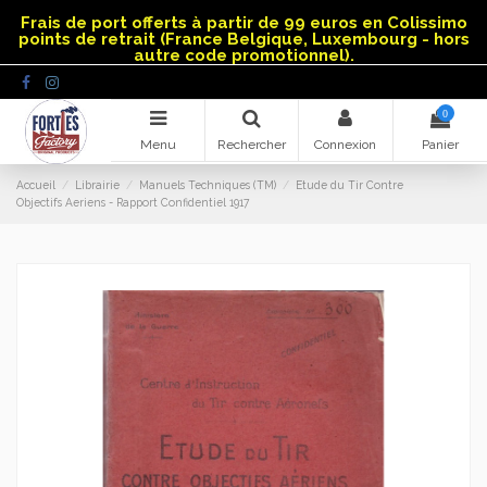
Panneau de gestion des cookies
Frais de port offerts à partir de 99 euros en Colissimo
points de retrait (France Belgique, Luxembourg - hors
autre code promotionnel).
0
Menu
Rechercher
Connexion
Panier
Accueil
Librairie
Manuels Techniques (TM)
Etude du Tir Contre
Objectifs Aeriens - Rapport Confidentiel 1917