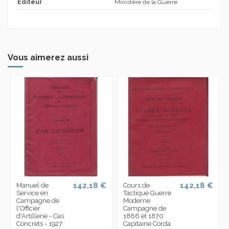
Editeur
Ministère de la Guerre
Vous aimerez aussi
142,18 €
142,18 €
Manuel de
Cours de
Service en
Tactique Guerre
Campagne de
Moderne
l'Officier
Campagne de
d'Artillerie - Cas
1866 et 1870
Concrets - 1927
Capitaine Corda