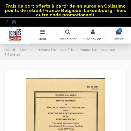
Panneau de gestion des cookies
Frais de port offerts à partir de 99 euros en Colissimo
points de retrait (France Belgique, Luxembourg - hors
autre code promotionnel).
0
Menu
Rechercher
Connexion
Panier
Accueil
Librairie
Manuels Techniques (TM)
Manuel Technique Jeep -
TM 10-1349