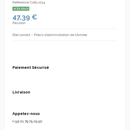
Référence
CollLiv114
En stock
47,39 €
Parution
Etat correct – Précis d’administration de l’Armée
Paiement Sécurisé
Livraison
Appelez-nous
(+33) 01.79.75.05.50