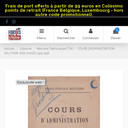
Panneau de gestion des cookies
Frais de port offerts à partir de 99 euros en Colissimo
points de retrait (France Belgique, Luxembourg - hors
autre code promotionnel).
0
Menu
Rechercher
Connexion
Panier
Accueil
Librairie
Manuels Techniques (TM)
COURS D’ADMINISTRATION
MILITAIRE 1ERE ANNÉE 1925-1926
Exclusivité web !