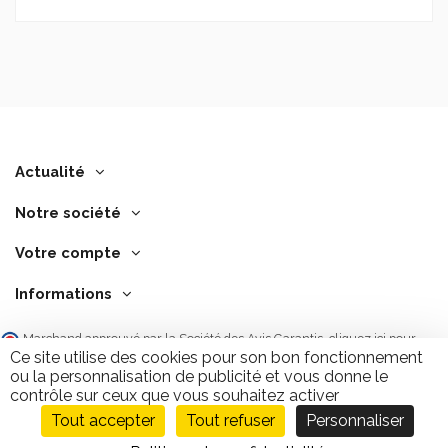
Actualité
Notre société
Votre compte
Informations
Marchand approuvé par la Société des Avis Garantis,
cliquez ici pour
vérifier
.
Ce site utilise des cookies pour son bon fonctionnement
ou la personnalisation de publicité et vous donne le
contrôle sur ceux que vous souhaitez activer
Tout accepter
Tout refuser
Personnaliser
Ajouter au panier
9.7
/10
2843 avis