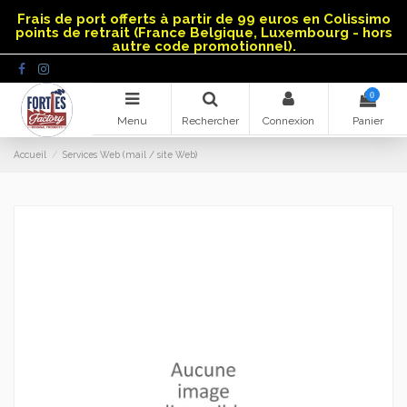
Panneau de gestion des cookies
Frais de port offerts à partir de 99 euros en Colissimo
points de retrait (France Belgique, Luxembourg - hors
autre code promotionnel).
0
Menu
Rechercher
Connexion
Panier
Accueil
Services Web (mail / site Web)