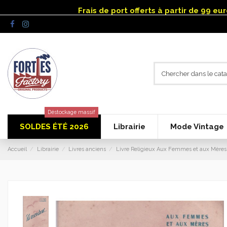
Panneau de gestion des cookies
Frais de port offerts à partir de 99 e
Déstockage massif
SOLDES ÉTÉ 2026
Librairie
Mode Vintage
Accueil
Librairie
Livres anciens
Livre Religieux Aux Femmes et aux Mères de