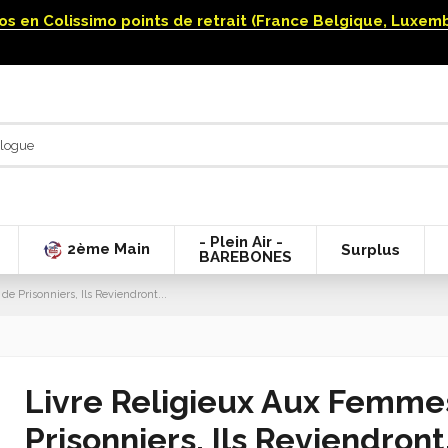
uros en Colissimo points de retrait (France Belgique, Luxe
- Plein Air -
2ème Main
Surplus
BAREBONES
 Prisonniers, Ils Reviendront...
Livre Religieux Aux Femme
Prisonniers, Ils Reviendront.