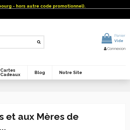
mbourg - hors autre code promotionnel).
Panier
Vide
Connexion
Cartes
Blog
Notre Site
Cadeaux
s et aux Mères de
..