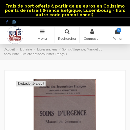
Panneau de gestion des cookies
Frais de port offerts à partir de 99 euros en Colissimo
points de retrait (France Belgique, Luxembourg - hors
autre code promotionnel).
0
Menu
Rechercher
Connexion
Panier
Accueil
Librairie
Livres anciens
Soins d’Urgence, Manuel du
Secouriste - Société des Secouristes Français
Exclusivité web !