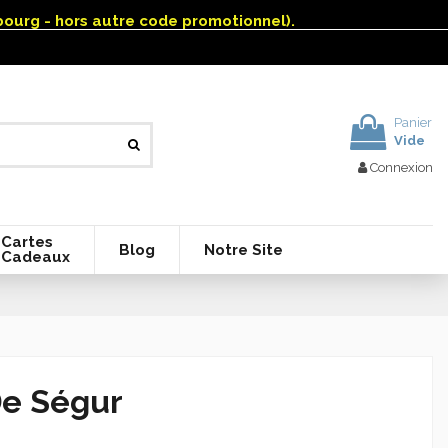
mbourg - hors autre code promotionnel).
Panier
Vide
Connexion
Cartes
Blog
Notre Site
Cadeaux
De Ségur