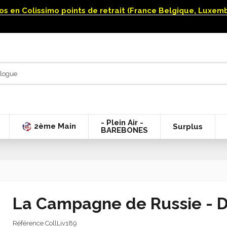
uros en Colissimo points de retrait (France Belgique, Luxe
- Plein Air -
2ème Main
Surplus
BAREBONES
La Campagne de Russie - 
Référence
CollLiv189