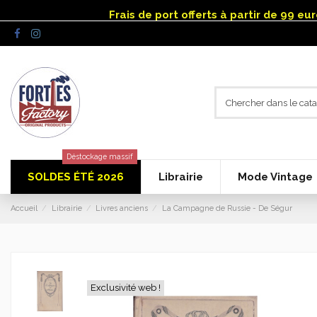
Panneau de gestion des cookies
Frais de port offerts à partir de 99 e
Déstockage massif
SOLDES ÉTÉ 2026
Librairie
Mode Vintage
Accueil
Librairie
Livres anciens
La Campagne de Russie - De Ségur
Exclusivité web !