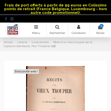
Panneau de gestion des cookies
Frais de port offerts à partir de 99 euros en Colissimo
points de retrait (France Belgique, Luxembourg - hors
autre code promotionnel).
0
Menu
Rechercher
Connexion
Panier
Accueil
Librairie
Livres anciens
Récits d'un vieux troupier par le
Capitaine Sabretache, Père Théophile 1898
Exclusivité web !