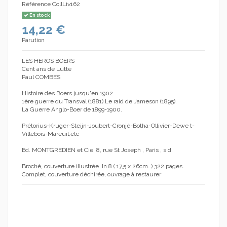
Référence
CollLiv162
En stock
14,22 €
Parution
LES HEROS BOERS
Cent ans de Lutte
Paul COMBES
Histoire des Boers jusqu'en 1902
1ère guerre du Transval (1881).Le raid de Jameson (1895).
La Guerre Anglo-Boer de 1899-1900.
Prétorius-Kruger-Steijn-Joubert-Cronjé-Botha-Ollivier-Dewe t-
Villebois-Mareuil,etc
Ed. MONTGREDIEN et Cie, 8, rue St Joseph , Paris , s.d.
Broché, couverture illustrée .In 8 ( 17,5 x 26cm. ) 322 pages.
Complet, couverture déchirée, ouvrage à restaurer