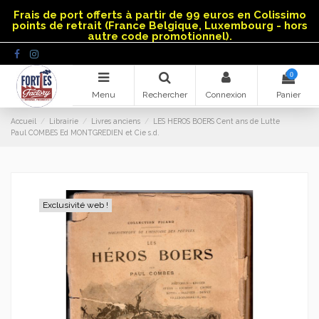
Panneau de gestion des cookies
Frais de port offerts à partir de 99 euros en Colissimo
points de retrait (France Belgique, Luxembourg - hors
autre code promotionnel).
0
Menu
Rechercher
Connexion
Panier
Accueil
Librairie
Livres anciens
LES HEROS BOERS Cent ans de Lutte
Paul COMBES Ed MONTGREDIEN et Cie s.d.
Exclusivité web !