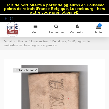
Panneau de gestion des cookies
Frais de port offerts à partir de 99 euros en Colissimo
points de retrait (France Belgique, Luxembourg - hors
autre code promotionnel).
0
Menu
Rechercher
Connexion
Panier
Accueil
Librairie
Livres anciens
Décret du 23/10 1883 regl. sur le
service dans les places de guerre et garnison
Exclusivité web !