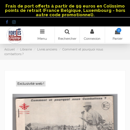
Panneau de gestion des cookies
Frais de port offerts à partir de 99 euros en Colissimo
points de retrait (France Belgique, Luxembourg - hors
autre code promotionnel).
0
Menu
Rechercher
Connexion
Panier
Accueil
Librairie
Livres anciens
Comment et pourquoi nous
combattons ?
Exclusivité web !