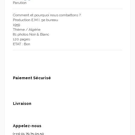
Parution
Comment et pourquoi nous combattons ?
Production E.M.I. 5e bureau
1959
Thème / Algérie
81 photos Noir & Blanc
120 pages
ETAT : Bon
Paiement Sécurisé
Livraison
Appelez-nous
(+33) 01.79.75.05.50