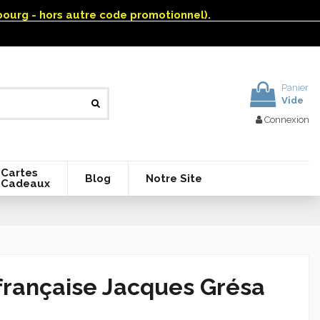
mbourg - hors autre code promotionnel).
Panier
Vide
Connexion
Cartes
Blog
Notre Site
Cadeaux
 française Jacques Grésa