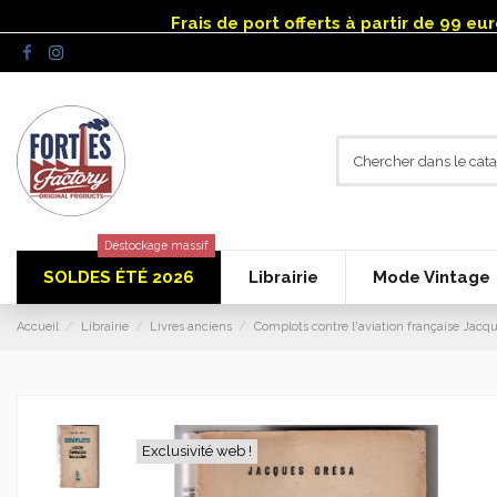
Panneau de gestion des cookies
Frais de port offerts à partir de 99 e
Déstockage massif
SOLDES ÉTÉ 2026
Librairie
Mode Vintage
Accueil
Librairie
Livres anciens
Complots contre l'aviation française Jacq
Exclusivité web !