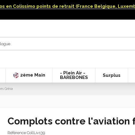
uros en Colissimo points de retrait (France Belgique, Luxe
- Plein Air -
2ème Main
Surplus
BAREBONES
ues Grésa
Complots contre l'aviation
Référence
CollLiv139