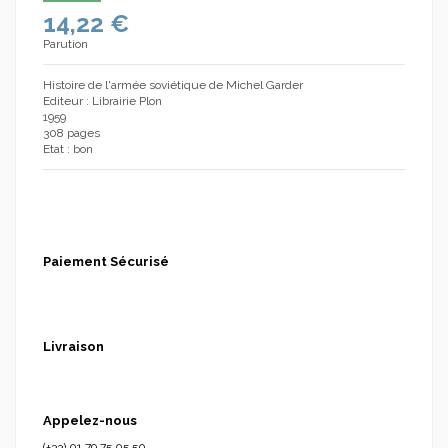
14,22 €
Parution
Histoire de l'armée soviétique de Michel Garder
Editeur : Librairie Plon
1959
308 pages
Etat : bon
Paiement Sécurisé
Livraison
Appelez-nous
(+33) 01.79.75.05.50