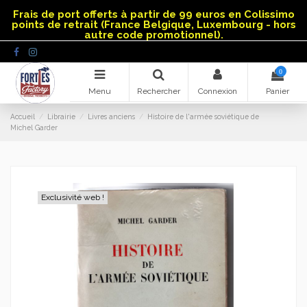
Panneau de gestion des cookies
Frais de port offerts à partir de 99 euros en Colissimo
points de retrait (France Belgique, Luxembourg - hors
autre code promotionnel).
0
Menu
Rechercher
Connexion
Panier
Accueil
Librairie
Livres anciens
Histoire de l'armée soviétique de
Michel Garder
Exclusivité web !