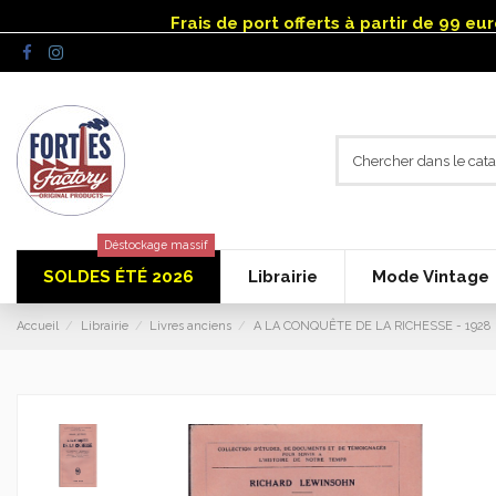
Panneau de gestion des cookies
Frais de port offerts à partir de 99 e
Déstockage massif
SOLDES ÉTÉ 2026
Librairie
Mode Vintage
Accueil
Librairie
Livres anciens
A LA CONQUÊTE DE LA RICHESSE - 1928