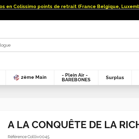
uros en Colissimo points de retrait (France Belgique, Luxe
- Plein Air -
2ème Main
Surplus
BAREBONES
A LA CONQUÊTE DE LA RICH
Référence
Collliv0045