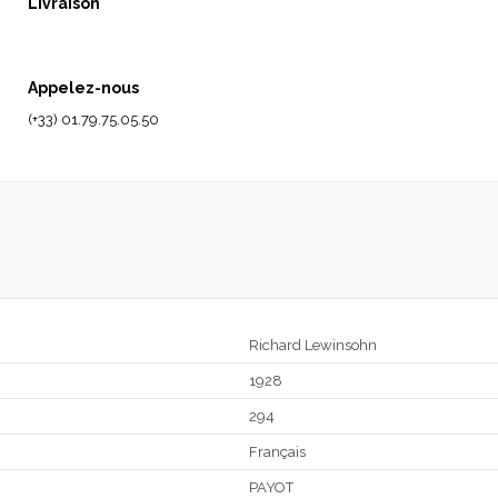
Livraison
Appelez-nous
(+33) 01.79.75.05.50
Richard Lewinsohn
1928
294
Français
PAYOT