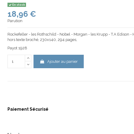
En stock
18,96 €
Parution
‎Rockefeller - les Rothschild - Nobel - Morgan - les Krupp - T.A Edison -
hors texte broché, 230x140, 294 pages,
Payot 1928
Ajouter au panier
Paiement Sécurisé