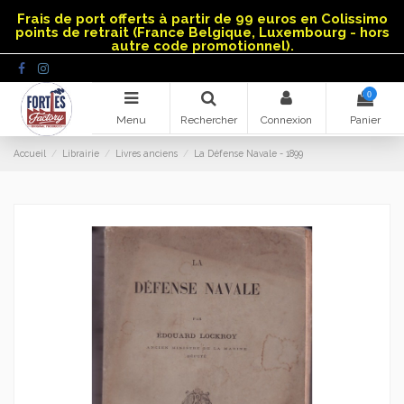
Panneau de gestion des cookies
Frais de port offerts à partir de 99 euros en Colissimo
points de retrait (France Belgique, Luxembourg - hors
autre code promotionnel).
0
Menu
Rechercher
Connexion
Panier
Accueil
Librairie
Livres anciens
La Défense Navale - 1899