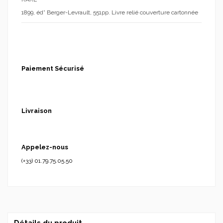
1899, éd° Berger-Levrault, 551pp. Livre relié couverture cartonnée
Paiement Sécurisé
Livraison
Appelez-nous
(+33) 01.79.75.05.50
Détails du produit