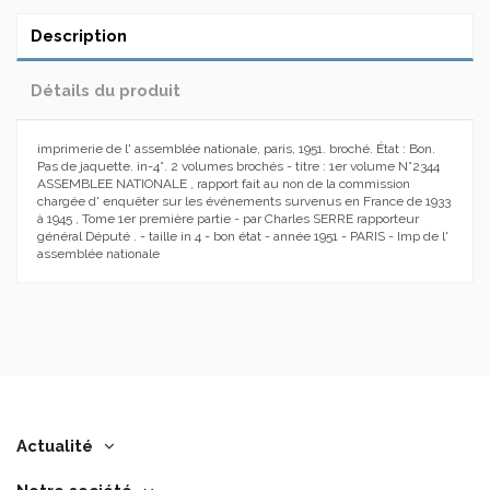
Description
Détails du produit
imprimerie de l' assemblée nationale, paris, 1951. broché. État : Bon.
Pas de jaquette. in-4°. 2 volumes brochés - titre : 1er volume N°2344
ASSEMBLEE NATIONALE , rapport fait au non de la commission
chargée d' enquêter sur les événements survenus en France de 1933
à 1945 , Tome 1er première partie - par Charles SERRE rapporteur
général Député . - taille in 4 - bon état - année 1951 - PARIS - Imp de l'
assemblée nationale
Actualité