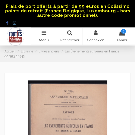
Panneau de gestion des cookies
Frais de port offerts à partir de 99 euros en Colissimo
points de retrait (France Belgique, Luxembourg - hors
autre code promotionnel).
0
Menu
Rechercher
Connexion
Panier
Accueil
Librairie
Livres anciens
Les Événements survenus en France
de 1933 à 1945.