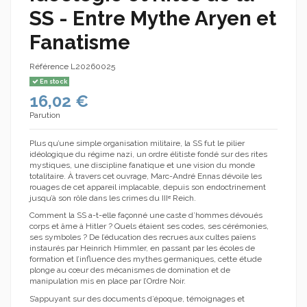
SS - Entre Mythe Aryen et
Fanatisme
Référence
L20260025
En stock
16,02 €
Parution
Plus qu’une simple organisation militaire, la SS fut le pilier
idéologique du régime nazi, un ordre élitiste fondé sur des rites
mystiques, une discipline fanatique et une vision du monde
totalitaire. À travers cet ouvrage, Marc-André Ennas dévoile les
rouages de cet appareil implacable, depuis son endoctrinement
jusqu’à son rôle dans les crimes du IIIᵉ Reich.
Comment la SS a-t-elle façonné une caste d’hommes dévoués
corps et âme à Hitler ? Quels étaient ses codes, ses cérémonies,
ses symboles ? De l’éducation des recrues aux cultes païens
instaurés par Heinrich Himmler, en passant par les écoles de
formation et l’influence des mythes germaniques, cette étude
plonge au cœur des mécanismes de domination et de
manipulation mis en place par l’Ordre Noir.
S’appuyant sur des documents d’époque, témoignages et