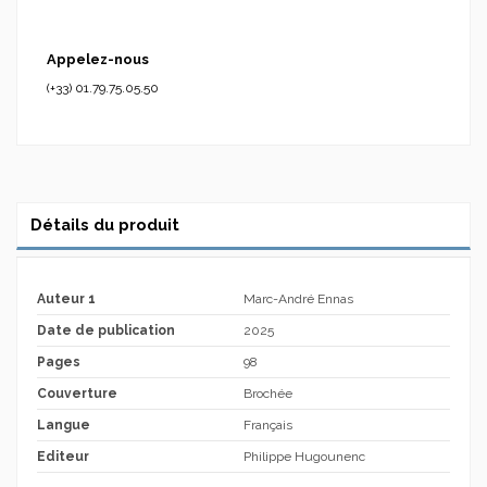
Appelez-nous
(+33) 01.79.75.05.50
Détails du produit
Auteur 1
Marc-André Ennas
Date de publication
2025
Pages
98
Couverture
Brochée
Langue
Français
Editeur
Philippe Hugounenc