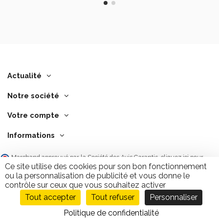
Actualité
Notre société
Votre compte
Informations
Marchand approuvé par la Société des Avis Garantis,
cliquez ici pour
vérifier
.
Ce site utilise des cookies pour son bon fonctionnement
ou la personnalisation de publicité et vous donne le
contrôle sur ceux que vous souhaitez activer
Tout accepter
Tout refuser
Personnaliser
Ajouter au panier
9.7
/10
2843 avis
Politique de confidentialité