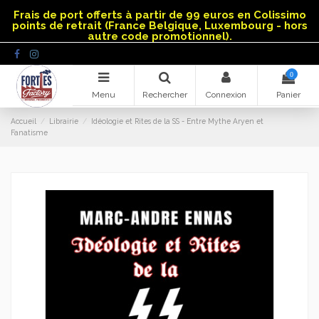
Panneau de gestion des cookies
Frais de port offerts à partir de 99 euros en Colissimo
points de retrait (France Belgique, Luxembourg - hors
autre code promotionnel).
0
Menu
Rechercher
Connexion
Panier
Accueil
Librairie
Idéologie et Rites de la SS - Entre Mythe Aryen et
Fanatisme