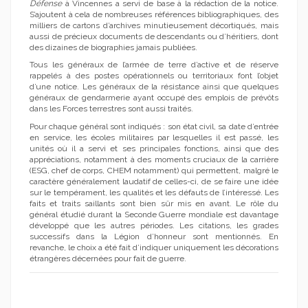
Défense
à Vincennes a servi de base à la rédaction de la notice.
S’ajoutent à cela de nombreuses références bibliographiques, des
milliers de cartons d’archives minutieusement décortiqués, mais
aussi de précieux documents de descendants ou d’héritiers, dont
des dizaines de biographies jamais publiées.
Tous les généraux de l’armée de terre d’active et de réserve
rappelés à des postes opérationnels ou territoriaux font l’objet
d’une notice. Les généraux de la résistance ainsi que quelques
généraux de gendarmerie ayant occupé des emplois de prévôts
dans les Forces terrestres sont aussi traités.
Pour chaque général sont indiqués : son état civil, sa date d’entrée
en service, les écoles militaires par lesquelles il est passé, les
unités où il a servi et ses principales fonctions, ainsi que des
appréciations, notamment à des moments cruciaux de la carrière
(ESG, chef de corps, CHEM notamment) qui permettent, malgré le
caractère généralement laudatif de celles-ci, de se faire une idée
sur le tempérament, les qualités et les défauts de l’intéressé. Les
faits et traits saillants sont bien sûr mis en avant. Le rôle du
général étudié durant la Seconde Guerre mondiale est davantage
développé que les autres périodes. Les citations, les grades
successifs dans la Légion d’honneur sont mentionnés. En
revanche, le choix a été fait d’indiquer uniquement les décorations
étrangères décernées pour fait de guerre.