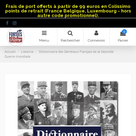
Panneau de gestion des cookies
Frais de port offerts à partir de 99 euros en Colissimo
points de retrait (France Belgique, Luxembourg - hors
autre code promotionnel).
0
Menu
Rechercher
Connexion
Panier
Accueil
Librairie
Dictionnaire des Généraux Français de la Seconde
Guerre mondiale