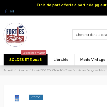
Panneau de gestion des cookies
Frais de port offerts à partir de 99 e
Déstockage massif
SOLDES ÉTÉ 2026
Librairie
Mode Vintage
Accueil
Librairie
Les AVISOS COLONIAUX – Tome 01 - Avisos Bougainvillée au
Promo !