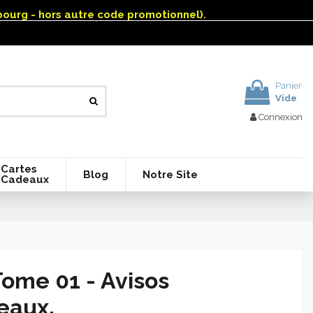
mbourg - hors autre code promotionnel).
Panier
Vide
Connexion
Cartes
Blog
Notre Site
Cadeaux
ome 01 - Avisos
eaux.