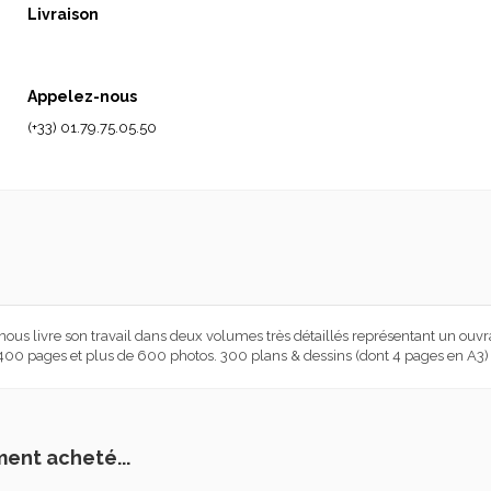
Livraison
Appelez-nous
(+33) 01.79.75.05.50
 nous livre son travail dans deux volumes très détaillés représentant un ouv
0 pages et plus de 600 photos. 300 plans & dessins (dont 4 pages en A3) et
ment acheté...