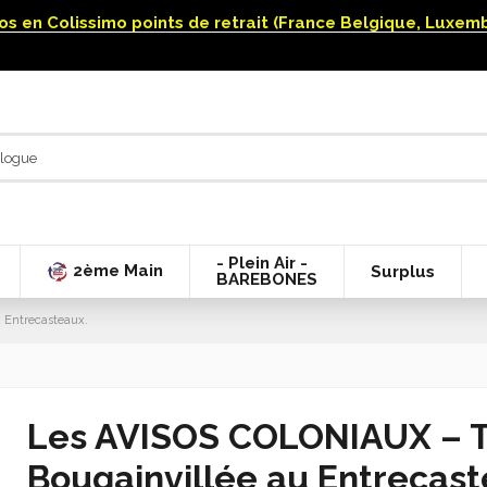
uros en Colissimo points de retrait (France Belgique, Luxe
- Plein Air -
2ème Main
Surplus
BAREBONES
 Entrecasteaux.
Les AVISOS COLONIAUX – T
Bougainvillée au Entrecast