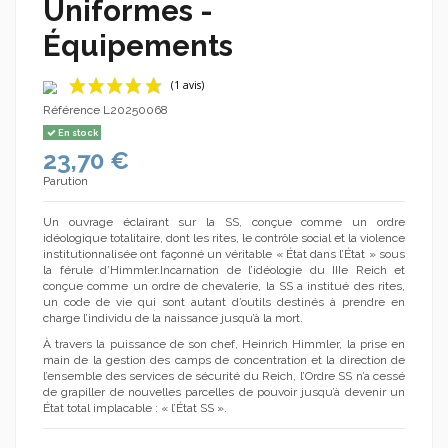
Uniformes -
Équipements
Référence
L20250068
En stock
23,70 €
Parution
Un ouvrage éclairant sur la SS, conçue comme un ordre
idéologique totalitaire, dont les rites, le contrôle social et la violence
institutionnalisée ont façonné un véritable « État dans l’État » sous
(1 avis)
la férule d’Himmler.Incarnation de l’idéologie du IIIe Reich et
conçue comme un ordre de chevalerie, la SS a institué des rites,
un code de vie qui sont autant d’outils destinés à prendre en
charge l’individu de la naissance jusqu’à la mort.
À travers la puissance de son chef, Heinrich Himmler, la prise en
main de la gestion des camps de concentration et la direction de
l’ensemble des services de sécurité du Reich, l’Ordre SS n’a cessé
de grapiller de nouvelles parcelles de pouvoir jusqu’à devenir un
État total implacable : « l’État SS ».