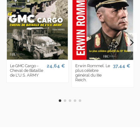
24,64 €
37,44 €
Le GMC Cargo -
Erwin Rommel. Le
Cheval de Bataille
plus célèbre
de L'U.S. ARMY
général du IIIe
Reich.