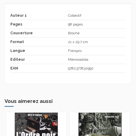
Auteur 1
Collectif
Pages
98 pages
Couverture
Broché
Format
21 x 29.7 cm
Langue
Français
Editeur
Mémorabilia
EAN
9782377830992
Vous aimerez aussi