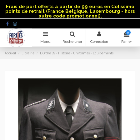
Panneau de gestion des cookies
Frais de port offerts à partir de 99 euros en Colissimo
points de retrait (France Belgique, Luxembourg - hors
autre code promotionnel).
0
Menu
Rechercher
Connexion
Panier
Accueil
Librairie
L'Ordre SS - Histoire - Uniformes - Équipements