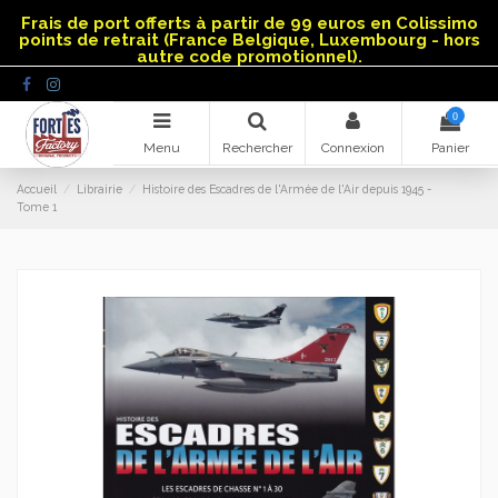
Panneau de gestion des cookies
Frais de port offerts à partir de 99 euros en Colissimo
points de retrait (France Belgique, Luxembourg - hors
autre code promotionnel).
0
Menu
Rechercher
Connexion
Panier
Accueil
Librairie
Histoire des Escadres de l'Armée de l'Air depuis 1945 -
Tome 1