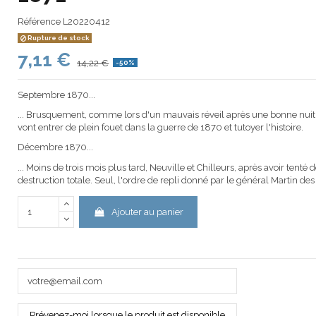
Référence
L20220412
Rupture de stock
7,11 €
14,22 €
-50%
Septembre 1870...
... Brusquement, comme lors d'un mauvais réveil après une bonne nuit de
vont entrer de plein fouet dans la guerre de 1870 et tutoyer l'histoire.
Décembre 1870...
... Moins de trois mois plus tard, Neuville et Chilleurs, après avoir tenté 
destruction totale. Seul, l'ordre de repli donné par le général Martin de
Ajouter au panier