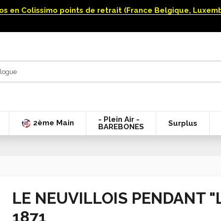
uros en Colissimo points de retrait (France Belgique, Luxe
- Plein Air -
2ème Main
Surplus
BAREBONES
LE NEUVILLOIS PENDANT "L
1871