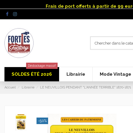
Panneau de gestion des cookies
Frais de port offerts à partir de 99 e
Déstockage massif
SOLDES ÉTÉ 2026
Librairie
Mode Vintage
Accueil
Librairie
LE NEUVILLOIS PENDANT "L'ANNÉE TERRIBLE" 1870-1871
-50%