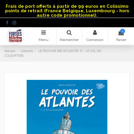
Panneau de gestion des cookies
Frais de port offerts à partir de 99 euros en Colissimo
points de retrait (France Belgique, Luxembourg - hors
autre code promotionnel).
0
Menu
Rechercher
Connexion
Panier
Accueil
Librairie
LE POUVOIR DES ATLANTES T1 - LE VOL DU
COLEOPTERE