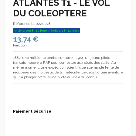
ATLANTES T1 - LE VOL
DU COLEOPTERE
Référence
L20220278
Livraison 8 - 10 jours / Delivery 8 - 10 days
13,74 €
Parution
1887, une météorite tombe sur terre... 1944, un jeune pilote
français intègre la RAF pour combattre aux côtés des alliés. Au
même moment, une expédition scientifique allemande tente de
récupérer des morceaux de la météorite. Le début d'une aventure
qui va plonger notre jeune pilote au-delà du connu.
Paiement Sécurisé