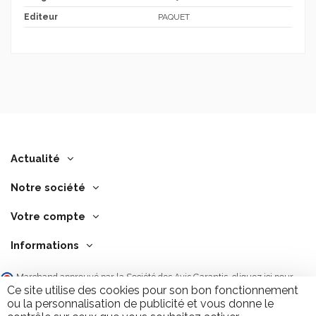
Editeur
PAQUET
Actualité
Notre société
Votre compte
Informations
Marchand approuvé par la Société des Avis Garantis,
cliquez ici pour
vérifier
.
Ce site utilise des cookies pour son bon fonctionnement
ou la personnalisation de publicité et vous donne le