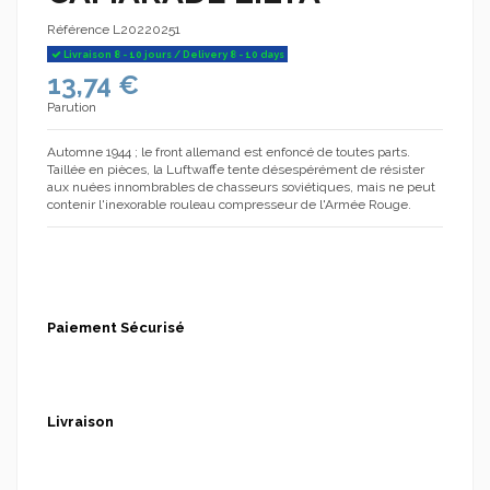
Référence
L20220251
Livraison 8 - 10 jours / Delivery 8 - 10 days
13,74 €
Parution
Automne 1944 ; le front allemand est enfoncé de toutes parts.
Taillée en pièces, la Luftwaffe tente désespérément de résister
aux nuées innombrables de chasseurs soviétiques, mais ne peut
contenir l'inexorable rouleau compresseur de l'Armée Rouge.
Paiement Sécurisé
Livraison