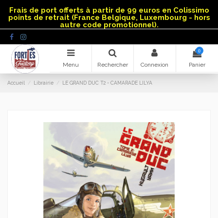
Panneau de gestion des cookies
Frais de port offerts à partir de 99 euros en Colissimo
points de retrait (France Belgique, Luxembourg - hors
autre code promotionnel).
0
Menu
Rechercher
Connexion
Panier
Accueil
Librairie
LE GRAND DUC T2 - CAMARADE LILYA