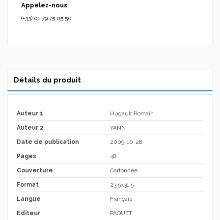
Appelez-nous
(+33) 01.79.75.05.50
Détails du produit
Auteur 1
Hugault Romain
Auteur 2
YANN
Date de publication
2009-10-28
Pages
48
Couverture
Cartonnée
Format
23,5x31,5
Langue
Français
Editeur
PAQUET