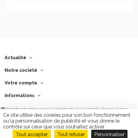
Actualité
Notre société
Votre compte
Informations
Marchand approuvé par la Société des Avis Garantis,
cliquez ici pour
vérifier
.
Ce site utilise des cookies pour son bon fonctionnement
ou la personnalisation de publicité et vous donne le
contrôle sur ceux que vous souhaitez activer
Tout accepter
Tout refuser
Personnaliser
Ajouter au panier