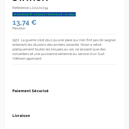
Référence
L20220234
Livraison 8 - 10 jours / Delivery 8 - 10 days
13,74 €
Parution
1972. La guerre n’est plus qu’une plaie qui n’en finit pas de saigner,
enterrant les illusions des années soixante. Nixon a retiré
pratiquement toutes les troupes au sol, ne laissant que des
conseillers et une puissance aérienne au service d’un Sud-
Viêtnam agonisant.
Paiement Sécurisé
Livraison