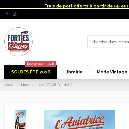
Panneau de gestion des cookies
Frais de port offerts à partir de 99 e
Déstockage massif
SOLDES ÉTÉ 2026
Librairie
Mode Vintage
Accueil
Librairie
L’AVIATRICE T1 - NORA