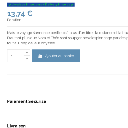
Livraison 8 - 10 jours / Delivery 8 - 10 days
13,74 €
Parution
Mais le voyage s’annonce périlleux à plus d’un titre ; la distance et la tra
D’autant plus que Nora et Théo sont soupçonnés d’espionnage par des pu
tout au long de leur odyssée.
Ajouter au panier
Paiement Sécurisé
Livraison