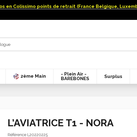
uros en Colissimo points de retrait (France Belgique, Luxe
- Plein Air -
2ème Main
Surplus
BAREBONES
L’AVIATRICE T1 - NORA
Référence
L20220225