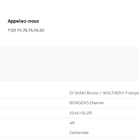
Appelez-nous
(+33) 01.79.75.05.50
DI SANO Bruno / WALTHERY Françoi
BORGERS Etienne
2014-05-28
48
Cartonnée