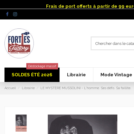
Panneau de gestion des cookies
Frais de port offerts à partir de 99 e
Déstockage massif
SOLDES ÉTÉ 2026
Librairie
Mode Vintage
Accueil
Librairie
LE MYSTÈRE MUSSOLINI - L'homme. Ses défis. Sa faillite.