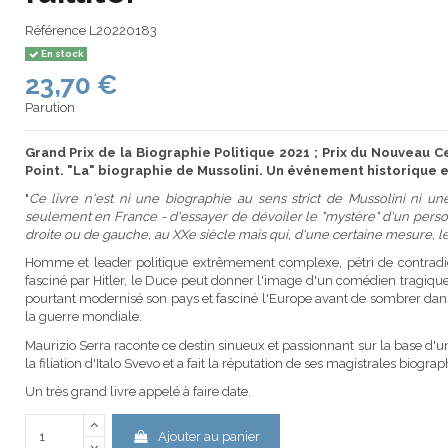
Référence
L20220183
En stock
23,70 €
Parution
Grand Prix de la Biographie Politique 2021 ; Prix du Nouveau Ce
Point. "La" biographie de Mussolini. Un événement historique et
"
Ce livre n'est ni une biographie au sens strict de Mussolini ni une
seulement en France - d'essayer de dévoiler le "mystère" d'un pers
droite ou de gauche, au XXe siècle mais qui, d'une certaine mesure, l
Homme et leader politique extrêmement complexe, pétri de contradic
fasciné par Hitler, le Duce peut donner l'image d'un comédien tragique
pourtant modernisé son pays et fasciné l'Europe avant de sombrer dans 
la guerre mondiale.
Maurizio Serra raconte ce destin sinueux et passionnant sur la base d'u
la filiation d'Italo Svevo et a fait la réputation de ses magistrales biog
Un très grand livre appelé à faire date.
Ajouter au panier