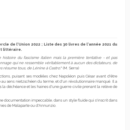
rcle de l'Union 2022 ; Liste des 30 livres de l'année 2021 du
 littéraire.
 histoire du fascisme italien mais la première tentative - et pas
onnage qui ne ressemble véritablement à aucun des dictateurs, de
es résume tous, de Lénine à Castro.
" (M. Serra)
tions, puisant ses modèles chez Napoléon puis César avant d'être
 au sens nietzschéen du terme, et d'un révolutionnaire manqué. Il a
la déchéance et les haines d'une guerre civile prenant la relève de
ne documentation impeccable, dans un style fluide qui s'inscrit dans
raphies de Malaparte ou d'Annunzio.