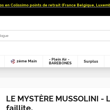
uros en Colissimo points de retrait (France Belgique, Luxe
- Plein Air -
2ème Main
Surplus
BAREBONES
LE MYSTÈRE MUSSOLINI - L'
faillite.