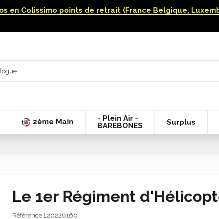
uros en Colissimo points de retrait (France Belgique, Luxe
- Plein Air -
2ème Main
Surplus
BAREBONES
Le 1er Régiment d'Hélicop
Référence
L20220160