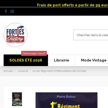
Panneau de gestion des cookies
Frais de port offerts à partir de 99 e
Déstockage massif
SOLDES ÉTÉ 2026
Librairie
Mode Vintage
Accueil
Librairie
Le 1er Régiment d'Hélicoptères de Combat