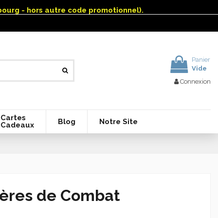
mbourg - hors autre code promotionnel).
Panier
Vide
Connexion
Cartes
Blog
Notre Site
Cadeaux
tères de Combat