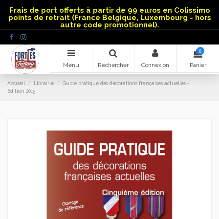
Panneau de gestion des cookies
Frais de port offerts à partir de 99 euros en Colissimo
points de retrait (France Belgique, Luxembourg - hors
autre code promotionnel).
0
Menu
Rechercher
Connexion
Panier
Accueil
Librairie
Guide pratique des décorations françaises actuelles -
Edition 2015