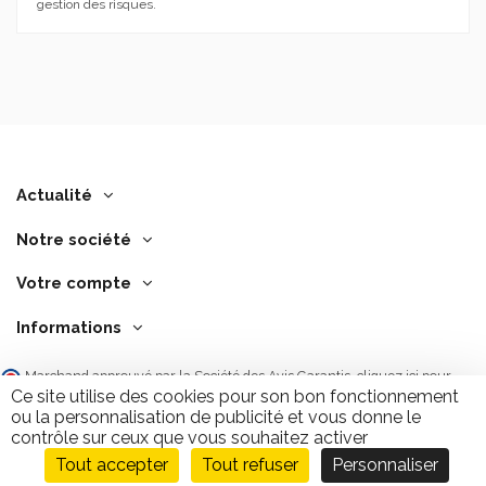
gestion des risques.
Actualité
Notre société
Votre compte
Informations
Marchand approuvé par la Société des Avis Garantis,
cliquez ici pour
vérifier
.
Ce site utilise des cookies pour son bon fonctionnement
ou la personnalisation de publicité et vous donne le
contrôle sur ceux que vous souhaitez activer
Tout accepter
Tout refuser
Personnaliser
Ajouter au panier
9.7
/10