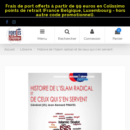
Panneau de gestion des cookies
Frais de port offerts à partir de 99 euros en Colissimo
points de retrait (France Belgique, Luxembourg - hors
autre code promotionnel).
0
Menu
Rechercher
Connexion
Panier
Accueil
Librairie
Histoire de l'Islam radical et de ceux qui s'en servent