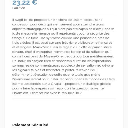
23,22 €
Parution
Il s'agit ici, de proposer une histoire de l'Islam radical, sans
concession pour ceux qui s'en servent pour atteindre leurs
objectifs stratégiques ou qui n'ont pas été capables d'évaluer à sa
juste mesure la menace qu'il représentait pour la sécurité des
français. Ce travail de synthèse couvre une période de près de
trois siècles. Il est basé sur une très riche bibliographie française
et étrangère. Mais c'est aussi le regard d'un officier parachutiste
devenu chef d'entreprise, homme de terrain et de réflexion qui
connait ces pays du Moyen-Orient et du pourtour méditerranéen.
L'auteur, en citoyen libre et responsable, réfute les explications
sommaires de commentateurs soucieux de sensationnel, dévoile
les signaux faibles et les facteurs porteurs d'avenir qui
déterminent l'évolution de cette guerre totale que mène
l'islamisme radical pour instaurer partout dans le monde des Etats
islamiques fondés sur la Charia. Il propose une stratégie globale
pour y faire face après avoir répondu à la question suivante :
l'Islam est-il compatible avec la république ?
Paiement Sécurisé