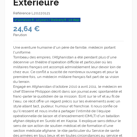
Extérieure
Référence
L20220121
Livraison 8 - 10 jours / Delivery 8 - 10 days
24,64 €
Parution
Une aventure humaine d'un père de famille, médecin portant
l'uniforme.
Tombeau des empires, l'Afghanistan a été pendant plus d'une
décennie un théâtre d'opération difficile et particulier où les
militaires français ont accompli admirablement leur devoir loin de
chez eux. Ce conflit a suscité de nombreux ouvrages et pour la
première fois, un médecin militaire français fait part de sa vision
du terrain.
Engagé en Afghanistan d'octobre 2010 à avril 2011, le médecin en
chef Etienne Philippon décrit dans son journal avec spontanéité et
franc-parler le quotidien de sa mission. Ecrit sur le vif et au fil de
l'eau, ce récit offre un regard précis sur les évènements avec un
style alliant tact, pudeur, humour et franchise. Il nous confie ce
qu'il ressent et nous invite à partager l'intimité de l'équipe
opérationnelle de liaison et d'encadrement (OMLT) d'un bataillon
afghan déployé en Surobi et en Kapisa. Il explique sans détour le
sens de son action de soutien médical et de formation d'une
section médicale afghane, le rôle particulier du Service de santé
des armées en tous lieux et en toutes circonstances au service et