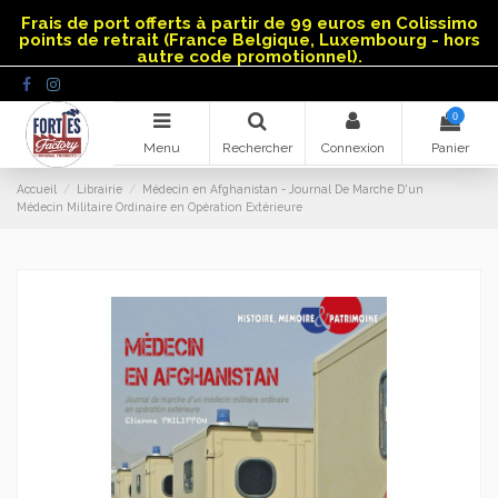
Panneau de gestion des cookies
Frais de port offerts à partir de 99 euros en Colissimo
points de retrait (France Belgique, Luxembourg - hors
autre code promotionnel).
0
Menu
Rechercher
Connexion
Panier
Accueil
Librairie
Médecin en Afghanistan - Journal De Marche D'un
Médecin Militaire Ordinaire en Opération Extérieure