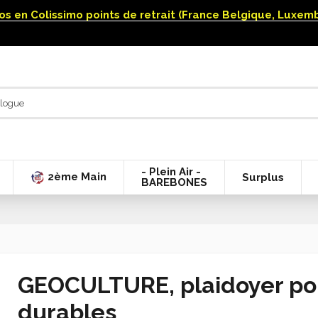
uros en Colissimo points de retrait (France Belgique, Luxe
- Plein Air -
2ème Main
Surplus
BAREBONES
GEOCULTURE, plaidoyer pour
durables