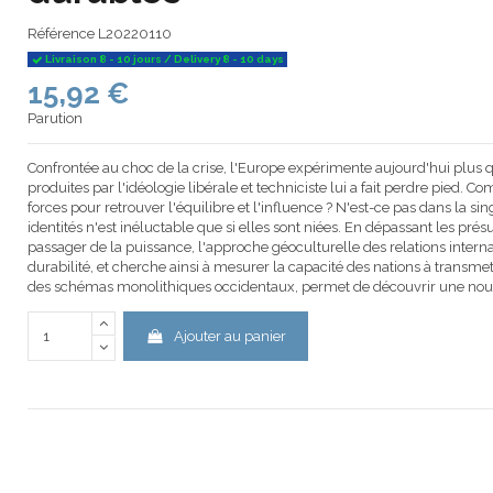
Référence
L20220110
Livraison 8 - 10 jours / Delivery 8 - 10 days
15,92 €
Parution
Confrontée au choc de la crise, l'Europe expérimente aujourd'hui plus 
produites par l'idéologie libérale et techniciste lui a fait perdre pied.
forces pour retrouver l'équilibre et l'influence ? N'est-ce pas dans la singu
identités n'est inéluctable que si elles sont niées. En dépassant les pré
passager de la puissance, l'approche géoculturelle des relations internat
durabilité, et cherche ainsi à mesurer la capacité des nations à transme
des schémas monolithiques occidentaux, permet de découvrir une nouv
Ajouter au panier