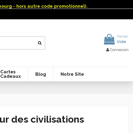
mbourg - hors autre code promotionnel).
Panier
Vide
Connexion
Cartes
Blog
Notre Site
Cadeaux
 des civilisations