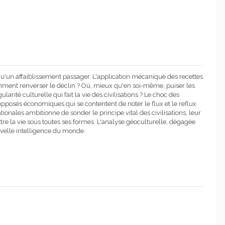
qu'un affaiblissement passager. L'application mécanique des recettes
 Comment renverser le déclin ? Où, mieux qu'en soi-même, puiser les
larité culturelle qui fait la vie des civilisations ? Le choc des
supposés économiques qui se contentent de noter le flux et le reflux
ionales ambitionne de sonder le principe vital des civilisations, leur
ttre la vie sous toutes ses formes. L'analyse géoculturelle, dégagée
elle intelligence du monde.