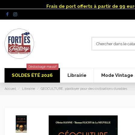
Panneau de gestion des cookies
Frais de port offerts à partir de 99 e
Déstockage massif
SOLDES ÉTÉ 2026
Librairie
Mode Vintage
Accueil
Librairie
GEOCULTURE, plaidoyer pour des civilisations durables