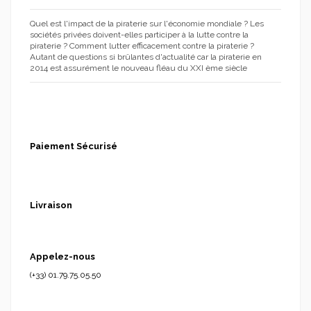
Quel est l'impact de la piraterie sur l'économie mondiale ? Les
sociétés privées doivent-elles participer à la lutte contre la
piraterie ? Comment lutter efficacement contre la piraterie ?
Autant de questions si brûlantes d'actualité car la piraterie en
2014 est assurément le nouveau fléau du XXI ème siècle
Paiement Sécurisé
Livraison
Appelez-nous
(+33) 01.79.75.05.50