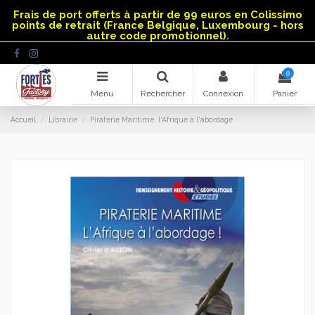
Panneau de gestion des cookies
Frais de port offerts à partir de 99 euros en Colissimo
points de retrait (France Belgique, Luxembourg - hors
autre code promotionnel).
0
Menu
Rechercher
Connexion
Panier
Accueil
Librairie
Piraterie Maritime, l'Afrique à l'abordage