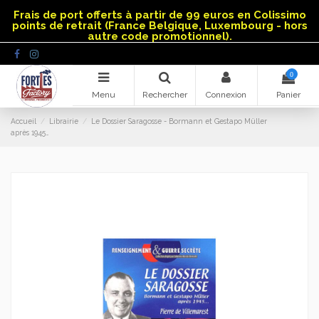
Panneau de gestion des cookies
Frais de port offerts à partir de 99 euros en Colissimo
points de retrait (France Belgique, Luxembourg - hors
autre code promotionnel).
0
Menu
Rechercher
Connexion
Panier
Accueil
Librairie
Le Dossier Saragosse - Bormann et Gestapo Müller
après 1945…