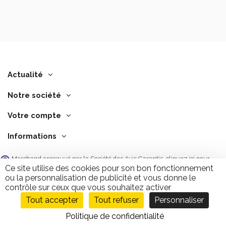
Actualité
Notre société
Votre compte
Informations
Marchand approuvé par la Société des Avis Garantis,
cliquez ici pour
vérifier
.
Ce site utilise des cookies pour son bon fonctionnement
ou la personnalisation de publicité et vous donne le
contrôle sur ceux que vous souhaitez activer
Tout accepter
Tout refuser
Personnaliser
Ajouter au panier
9.7
/10
2843 avis
Politique de confidentialité