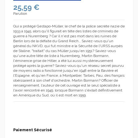
25,59 €
Parution
Qui a protégé Gestapo-Müller, le chef de la police secrète nazie de
1933 à 1945, alors qu'il figurait en tête des listes de criminels de
guerre à Nuremberg ? Car il n'est pas mort dans les ruines de
Berlin lors de la défaite du Grand Reich… Saviez-vous qu'un
général du NKVD, qui fut ministre e la Sécurité de l'URSS aurpès
de Staline, "traitait" du cas Müller jusqu'en 1951? Saviez-vous
qu'une autre tête de liste à Nuremberg, Martin Bormann,
l'éminence grise de Hitler, a été lui aussi mystérieusement
protégé après la guerre? Saviez-vous qu'un réseau secret pourvu
de moyens radio a fonctionné jusqu'en 1948 entre la Bavière et
l'Espagne, et qu'en France, à Montpellier, Tarbes, Pau, des français
obéissaient à son chef d'orchestre, Martin Bormann? Officier de
renseignement, l'auteur de cet ouvrage est le seul spécialiste à
l'avoir rencontré en 1949, lorsque Bormann s'éxilait définitivement
en Amérique du Sud, où il est mort en 1959.
Paiement Sécurisé