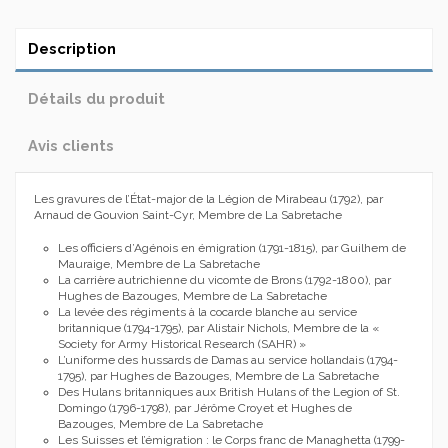
Description
Détails du produit
Avis clients
Les gravures de l’État-major de la Légion de Mirabeau (1792), par
Arnaud de Gouvion Saint-Cyr, Membre de La Sabretache
Les officiers d’Agénois en émigration (1791-1815), par Guilhem de
Mauraige, Membre de La Sabretache
La carrière autrichienne du vicomte de Brons (1792-1800), par
Hughes de Bazouges, Membre de La Sabretache
La levée des régiments à la cocarde blanche au service
britannique (1794-1795), par Alistair Nichols, Membre de la «
Society for Army Historical Research (SAHR) »
L’uniforme des hussards de Damas au service hollandais (1794-
1795), par Hughes de Bazouges, Membre de La Sabretache
Des Hulans britanniques aux British Hulans of the Legion of St.
Domingo (1796-1798), par Jérôme Croyet et Hughes de
Bazouges, Membre de La Sabretache
Les Suisses et l’émigration : le Corps franc de Managhetta (1799-