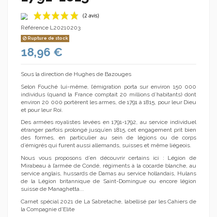
Référence
L20210203
Rupture de stock
18,96 €
Sous la direction de Hughes de Bazouges
Selon Fouché lui-même, l’émigration porta sur environ 150 000
(2 avis)
individus (quand la France comptait 20 millions d’habitants) dont
environ 20 000 portèrent les armes, de 1791 à 1815, pour leur Dieu
et pour leur Roi.
Des armées royalistes levées en 1791-1792, au service individuel
étranger parfois prolongé jusqu’en 1815, cet engagement prit bien
des formes, en particulier au sein de légions ou de corps
d’émigrés qui furent aussi allemands, suisses et même liégeois.
Nous vous proposons d’en découvrir certains ici : Légion de
Mirabeau à l’armée de Condé, régiments à la cocarde blanche, au
service anglais, hussards de Damas au service hollandais, Hulans
de la Légion britannique de Saint-Domingue ou encore légion
suisse de Managhetta...
Carnet spécial 2021 de La Sabretache, labellisé par les Cahiers de
la Compagnie d'Elite