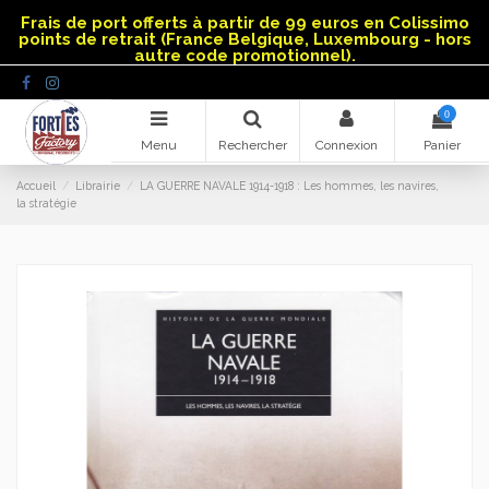
Panneau de gestion des cookies
Frais de port offerts à partir de 99 euros en Colissimo
points de retrait (France Belgique, Luxembourg - hors
autre code promotionnel).
0
Menu
Rechercher
Connexion
Panier
Accueil
Librairie
LA GUERRE NAVALE 1914-1918 : Les hommes, les navires,
la stratégie