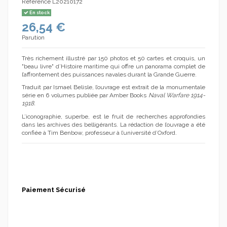
Référence
L20210172
En stock
26,54 €
Parution
Très richement illustré par 150 photos et 50 cartes et croquis, un
(1 avis)
"beau livre" d’Histoire maritime qui offre un panorama complet de
l’affrontement des puissances navales durant la Grande Guerre.
Traduit par Ismael Belisle, l’ouvrage est extrait de la monumentale
série en 6 volumes publiée par Amber Books
Naval Warfare 1914-
1918.
L’iconographie, superbe, est le fruit de recherches approfondies
dans les archives des belligérants. La rédaction de l’ouvrage a été
confiée à Tim Benbow, professeur à l’université d’Oxford.
Paiement Sécurisé