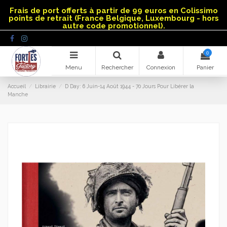
Panneau de gestion des cookies
Frais de port offerts à partir de 99 euros en Colissimo
points de retrait (France Belgique, Luxembourg - hors
autre code promotionnel).
0
Menu
Rechercher
Connexion
Panier
Accueil
Librairie
D Day: 6 Juin-14 Août 1944 - 70 Jours Pour Libérer la
Manche