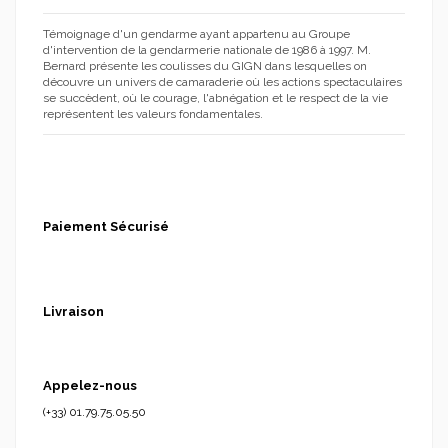
Témoignage d'un gendarme ayant appartenu au Groupe
d'intervention de la gendarmerie nationale de 1986 à 1997. M.
Bernard présente les coulisses du GIGN dans lesquelles on
découvre un univers de camaraderie où les actions spectaculaires
se succèdent, où le courage, l'abnégation et le respect de la vie
représentent les valeurs fondamentales.
Paiement Sécurisé
Livraison
Appelez-nous
(+33) 01.79.75.05.50