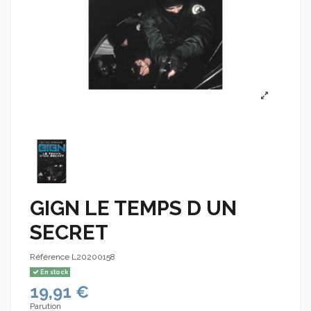
GIGN LE TEMPS D UN
SECRET
Référence
L20200158
En stock
19,91 €
Parution