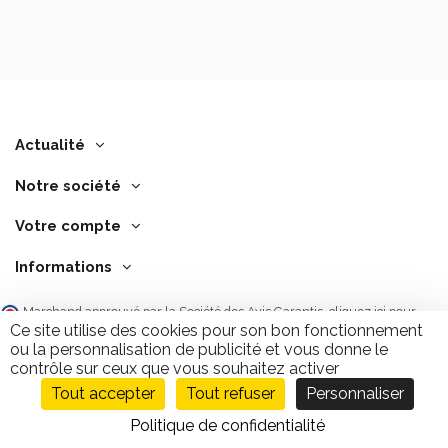
Actualité
Notre société
Votre compte
Informations
Marchand approuvé par la Société des Avis Garantis,
cliquez ici pour
vérifier
.
Ce site utilise des cookies pour son bon fonctionnement
ou la personnalisation de publicité et vous donne le
contrôle sur ceux que vous souhaitez activer
Tout accepter
Tout refuser
Personnaliser
Ajouter au panier
9.7
/10
2846 avis
Politique de confidentialité