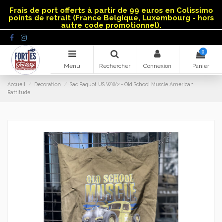
Panneau de gestion des cookies
Frais de port offerts à partir de 99 euros en Colissimo
points de retrait (France Belgique, Luxembourg - hors
autre code promotionnel).
0
Menu
Rechercher
Connexion
Panier
Accueil
Decoration
Sac Paquot US WW2 - Old School Muscle American
Rattitude